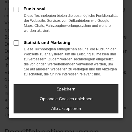
Vertraulichkeit Ihrer personenbezogenen Daten
besonders verpflichtet und arbeiten deshalb streng
Funktional
innerhalb der Grenzen, die die gesetzlichen
Diese Technologien bieten die bestmögliche Funktionalität
der Webseite. Services von Drittanbietern wie Google
Vorgaben uns setzen. Die Erhebung dieser
Maps, Chats, Fahrzeugbewertungssystem und weitere
personenbezogenen Daten erfolgt auf freiwilliger
werden aktiviert.
Basis, wenn uns das möglich ist. Auch geben wir diese
Statistik und Marketing
Daten nur mit Ihrer ausdrücklichen Zustimmung an
Diese Technologien ermöglichen es uns, die Nutzung der
Dritte weiter. Wir sorgen bei besonders vertraulichen
Webseite zu analysieren, um die Leistung zu messen und
Daten wie im Zahlungsverkehr oder im Hinblick auf
zu verbessern. Zudem werden Technologien eingesetzt,
Ihre Anfragen an uns durch Einsatz einer SSL-
die von dritten Werbetreibenden verwendet werden, um
Sie auf anderen Webseiten zu verfolgen und um Anzeigen
Verschlüsselung für hohe Sicherheit. Wir möchten es
zu schalten, die für Ihre Interessen relevant sind.
aber an dieser Stelle nicht versäumen, auf die
allgemeinen Gefahren der Internetnutzung
Speichern
hinzuweisen, auf die wir keinen Einfluss haben.
Optionale Cookies ablehnen
Besonders im E-Mail-Verkehr sind Ihre Daten ohne
weitere Vorkehrungen nicht sicher und können unter
Alle akzeptieren
Umständen von Dritten erfasst werden.