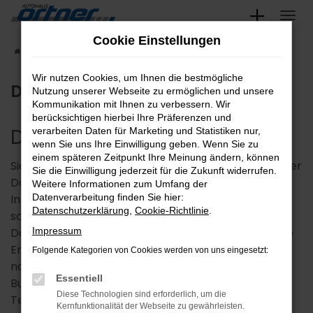
Zum
Hauptinhalt
Cookie Einstellungen
Startseite
Datenschutz
springen
Wir nutzen Cookies, um Ihnen die bestmögliche
Datenschutz
Nutzung unserer Webseite zu ermöglichen und unsere
Kommunikation mit Ihnen zu verbessern. Wir
berücksichtigen hierbei Ihre Präferenzen und
Datenschutzerklärung
verarbeiten Daten für Marketing und Statistiken nur,
wenn Sie uns Ihre Einwilligung geben. Wenn Sie zu
einem späteren Zeitpunkt Ihre Meinung ändern, können
Sie erhalten als Nutzer unserer Internetseite in dieser
Sie die Einwilligung jederzeit für die Zukunft widerrufen.
Datenschutzerklärung alle notwendigen
Weitere Informationen zum Umfang der
Informationen darüber, wie, in welchem Umfang
Datenverarbeitung finden Sie hier:
Datenschutzerklärung
,
Cookie-Richtlinie
.
sowie zu welchem Zweck wir oder Drittanbieter
Daten von Ihnen erheben und diese verwenden. Die
Impressum
Erhebung und Nutzung Ihrer Daten erfolgt streng
Folgende Kategorien von Cookies werden von uns eingesetzt:
nach den Vorgaben des
Essentiell
Bundesdatenschutzgesetzes (BDSG) und des
Diese Technologien sind erforderlich, um die
Telemediengesetzes (TMG). Wir fühlen uns der
Kernfunktionalität der Webseite zu gewährleisten.