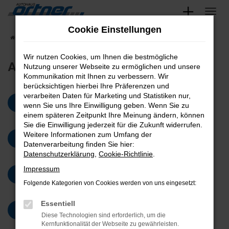
Zum
Hauptinhalt
Cookie Einstellungen
Startseite
AGB
springen
Wir nutzen Cookies, um Ihnen die bestmögliche
AGB
Nutzung unserer Webseite zu ermöglichen und unsere
Kommunikation mit Ihnen zu verbessern. Wir
berücksichtigen hierbei Ihre Präferenzen und
verarbeiten Daten für Marketing und Statistiken nur,
AGB ZUR PROBEFAHRT-VEREINBARUNG
wenn Sie uns Ihre Einwilligung geben. Wenn Sie zu
einem späteren Zeitpunkt Ihre Meinung ändern, können
Sie die Einwilligung jederzeit für die Zukunft widerrufen.
Weitere Informationen zum Umfang der
AGB FÜR GARANTIEBEDINGUNGEN
Datenverarbeitung finden Sie hier:
Datenschutzerklärung
,
Cookie-Richtlinie
.
Impressum
AGB FÜR KFZ-REPARATURBEDINGUNGEN
Folgende Kategorien von Cookies werden von uns eingesetzt:
Essentiell
AGB FÜR GEBRAUCHTWAGEN-VERKAUF
Diese Technologien sind erforderlich, um die
Kernfunktionalität der Webseite zu gewährleisten.