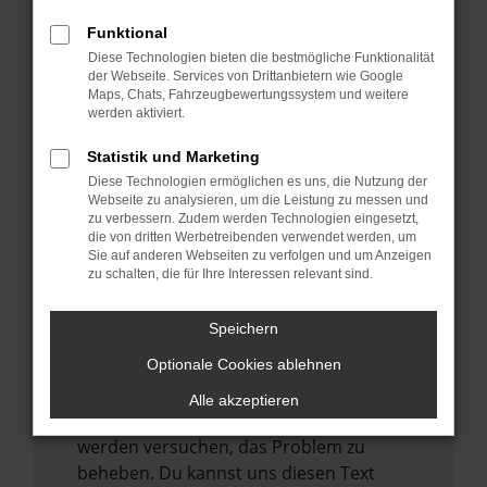
verhindern. Funktioniert die Seite in einem
anderen Browser oder in einem privaten
Funktional
Fenster?
Diese Technologien bieten die bestmögliche Funktionalität
der Webseite. Services von Drittanbietern wie Google
Starte dein Gerät neu.
Maps, Chats, Fahrzeugbewertungssystem und weitere
Das kann manchmal helfen,
werden aktiviert.
vorübergehende Probleme zu beheben.
Statistik und Marketing
Stelle sicher, dass dein Browser und dein
Diese Technologien ermöglichen es uns, die Nutzung der
Betriebssystem auf dem neuesten Stand
Webseite zu analysieren, um die Leistung zu messen und
zu verbessern. Zudem werden Technologien eingesetzt,
sind.
die von dritten Werbetreibenden verwendet werden, um
Veraltete Software birgt nicht nur ein
Sie auf anderen Webseiten zu verfolgen und um Anzeigen
zu schalten, die für Ihre Interessen relevant sind.
Sicherheitsrisiko, sondern kann auch dazu
führen, dass bestimmte Funktionen nicht
Speichern
mehr unterstützt werden.
Optionale Cookies ablehnen
Wende dich an den Webseitenbetreiber.
Wenn du alle oben genannten Schritte
Alle akzeptieren
versucht hast, kontaktiere uns bitte. Wir
werden versuchen, das Problem zu
beheben. Du kannst uns diesen Text