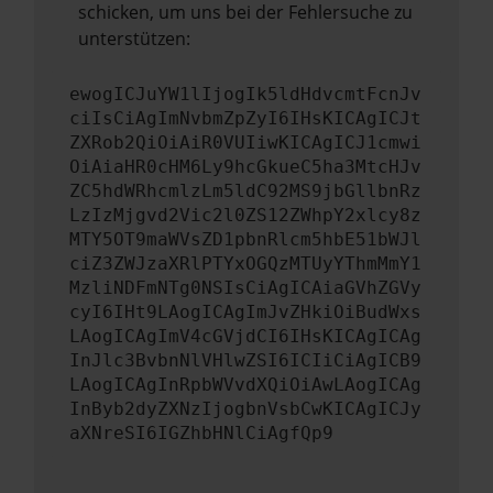
schicken, um uns bei der Fehlersuche zu
unterstützen:
ewogICJuYW1lIjogIk5ldHdvcmtFcnJv
ciIsCiAgImNvbmZpZyI6IHsKICAgICJt
ZXRob2QiOiAiR0VUIiwKICAgICJ1cmwi
OiAiaHR0cHM6Ly9hcGkueC5ha3MtcHJv
ZC5hdWRhcmlzLm5ldC92MS9jbGllbnRz
LzIzMjgvd2Vic2l0ZS12ZWhpY2xlcy8z
MTY5OT9maWVsZD1pbnRlcm5hbE51bWJl
ciZ3ZWJzaXRlPTYxOGQzMTUyYThmMmY1
MzliNDFmNTg0NSIsCiAgICAiaGVhZGVy
cyI6IHt9LAogICAgImJvZHkiOiBudWxs
LAogICAgImV4cGVjdCI6IHsKICAgICAg
InJlc3BvbnNlVHlwZSI6ICIiCiAgICB9
LAogICAgInRpbWVvdXQiOiAwLAogICAg
InByb2dyZXNzIjogbnVsbCwKICAgICJy
aXNreSI6IGZhbHNlCiAgfQp9