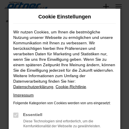
Zum
Hauptinhalt
Cookie Einstellungen
Startseite
Fahrzeugangebote
Fahrzeug-Showroom
springen
Wir nutzen Cookies, um Ihnen die bestmögliche
Nutzung unserer Webseite zu ermöglichen und unsere
Kommunikation mit Ihnen zu verbessern. Wir
Fehler: Network Error
berücksichtigen hierbei Ihre Präferenzen und
verarbeiten Daten für Marketing und Statistiken nur,
wenn Sie uns Ihre Einwilligung geben. Wenn Sie zu
Beim Laden ist ein Fehler aufgetreten.
einem späteren Zeitpunkt Ihre Meinung ändern, können
Hier sind ein paar Tipps, die dir helfen können:
Sie die Einwilligung jederzeit für die Zukunft widerrufen.
Weitere Informationen zum Umfang der
Überprüfe deine Firewall und deine
Datenverarbeitung finden Sie hier:
Internetverbindung.
Datenschutzerklärung
,
Cookie-Richtlinie
.
Laden andere Webseiten, zum Beispiel
Impressum
deine Suchmaschine?
Folgende Kategorien von Cookies werden von uns eingesetzt:
Prüfe deine Browsererweiterungen.
Essentiell
Manche Erweiterungen, wie Werbeblocker,
Diese Technologien sind erforderlich, um die
können das Laden bestimmter Seiten
Kernfunktionalität der Webseite zu gewährleisten.