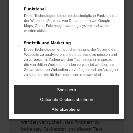
verhindern. Funktioniert die Seite in einem
anderen Browser oder in einem privaten
Funktional
Fenster?
Diese Technologien bieten die bestmögliche Funktionalität
der Webseite. Services von Drittanbietern wie Google
Starte dein Gerät neu.
Maps, Chats, Fahrzeugbewertungssystem und weitere
Das kann manchmal helfen,
werden aktiviert.
vorübergehende Probleme zu beheben.
Statistik und Marketing
Stelle sicher, dass dein Browser und dein
Diese Technologien ermöglichen es uns, die Nutzung der
Betriebssystem auf dem neuesten Stand
Webseite zu analysieren, um die Leistung zu messen und
zu verbessern. Zudem werden Technologien eingesetzt,
sind.
die von dritten Werbetreibenden verwendet werden, um
Veraltete Software birgt nicht nur ein
Sie auf anderen Webseiten zu verfolgen und um Anzeigen
zu schalten, die für Ihre Interessen relevant sind.
Sicherheitsrisiko, sondern kann auch dazu
führen, dass bestimmte Funktionen nicht
Speichern
mehr unterstützt werden.
Optionale Cookies ablehnen
Wende dich an den Webseitenbetreiber.
Wenn du alle oben genannten Schritte
Alle akzeptieren
versucht hast, kontaktiere uns bitte. Wir
werden versuchen, das Problem zu
beheben. Du kannst uns diesen Text