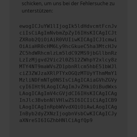
schicken, um uns bei der Fehlersuche zu
unterstützen:
ewogICJuYW1lIjogIk5ldHdvcmtFcnJv
ciIsCiAgImNvbmZpZyI6IHsKICAgICJt
ZXRob2QiOiAiR0VUIiwKICAgICJ1cmwi
OiAiaHR0cHM6Ly9hcGkueC5ha3MtcHJv
ZC5hdWRhcmlzLm5ldC92MS9jbGllbnRz
LzIzMjgvd2Vic2l0ZS12ZWhpY2xlcy8z
MTY4NT9maWVsZD1pbnRlcm5hbE51bWJl
ciZ3ZWJzaXRlPTYxOGQzMTUyYThmMmY1
MzliNDFmNTg0NSIsCiAgICAiaGVhZGVy
cyI6IHt9LAogICAgImJvZHkiOiBudWxs
LAogICAgImV4cGVjdCI6IHsKICAgICAg
InJlc3BvbnNlVHlwZSI6ICIiCiAgICB9
LAogICAgInRpbWVvdXQiOiAwLAogICAg
InByb2dyZXNzIjogbnVsbCwKICAgICJy
aXNreSI6IGZhbHNlCiAgfQp9