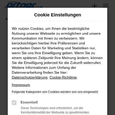
Zum
Hauptinhalt
Cookie Einstellungen
Startseite
Fahrzeugangebote
Fahrzeug-Showroom
springen
Wir nutzen Cookies, um Ihnen die bestmögliche
Nutzung unserer Webseite zu ermöglichen und unsere
Kommunikation mit Ihnen zu verbessern. Wir
Fehler: Network Error
berücksichtigen hierbei Ihre Präferenzen und
verarbeiten Daten für Marketing und Statistiken nur,
wenn Sie uns Ihre Einwilligung geben. Wenn Sie zu
Beim Laden ist ein Fehler aufgetreten.
einem späteren Zeitpunkt Ihre Meinung ändern, können
Hier sind ein paar Tipps, die dir helfen können:
Sie die Einwilligung jederzeit für die Zukunft widerrufen.
Weitere Informationen zum Umfang der
Überprüfe deine Firewall und deine
Datenverarbeitung finden Sie hier:
Internetverbindung.
Datenschutzerklärung
,
Cookie-Richtlinie
.
Laden andere Webseiten, zum Beispiel
Impressum
deine Suchmaschine?
Folgende Kategorien von Cookies werden von uns eingesetzt:
Prüfe deine Browsererweiterungen.
Essentiell
Manche Erweiterungen, wie Werbeblocker,
Diese Technologien sind erforderlich, um die
können das Laden bestimmter Seiten
Kernfunktionalität der Webseite zu gewährleisten.