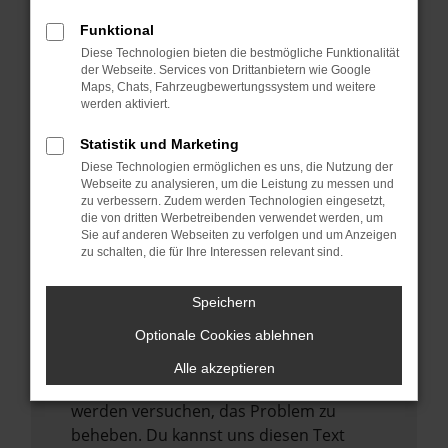
verhindern. Funktioniert die Seite in einem
anderen Browser oder in einem privaten
Funktional
Fenster?
Diese Technologien bieten die bestmögliche Funktionalität
der Webseite. Services von Drittanbietern wie Google
Starte dein Gerät neu.
Maps, Chats, Fahrzeugbewertungssystem und weitere
Das kann manchmal helfen,
werden aktiviert.
vorübergehende Probleme zu beheben.
Statistik und Marketing
Stelle sicher, dass dein Browser und dein
Diese Technologien ermöglichen es uns, die Nutzung der
Betriebssystem auf dem neuesten Stand
Webseite zu analysieren, um die Leistung zu messen und
zu verbessern. Zudem werden Technologien eingesetzt,
sind.
die von dritten Werbetreibenden verwendet werden, um
Veraltete Software birgt nicht nur ein
Sie auf anderen Webseiten zu verfolgen und um Anzeigen
zu schalten, die für Ihre Interessen relevant sind.
Sicherheitsrisiko, sondern kann auch dazu
führen, dass bestimmte Funktionen nicht
Speichern
mehr unterstützt werden.
Optionale Cookies ablehnen
Wende dich an den Webseitenbetreiber.
Wenn du alle oben genannten Schritte
Alle akzeptieren
versucht hast, kontaktiere uns bitte. Wir
werden versuchen, das Problem zu
beheben. Du kannst uns diesen Text