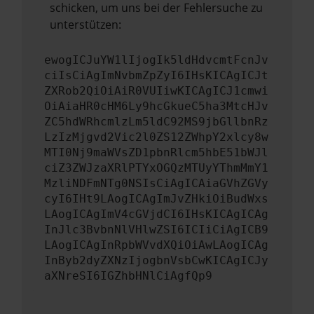
schicken, um uns bei der Fehlersuche zu
unterstützen:
ewogICJuYW1lIjogIk5ldHdvcmtFcnJv
ciIsCiAgImNvbmZpZyI6IHsKICAgICJt
ZXRob2QiOiAiR0VUIiwKICAgICJ1cmwi
OiAiaHR0cHM6Ly9hcGkueC5ha3MtcHJv
ZC5hdWRhcmlzLm5ldC92MS9jbGllbnRz
LzIzMjgvd2Vic2l0ZS12ZWhpY2xlcy8w
MTI0Nj9maWVsZD1pbnRlcm5hbE51bWJl
ciZ3ZWJzaXRlPTYxOGQzMTUyYThmMmY1
MzliNDFmNTg0NSIsCiAgICAiaGVhZGVy
cyI6IHt9LAogICAgImJvZHkiOiBudWxs
LAogICAgImV4cGVjdCI6IHsKICAgICAg
InJlc3BvbnNlVHlwZSI6ICIiCiAgICB9
LAogICAgInRpbWVvdXQiOiAwLAogICAg
InByb2dyZXNzIjogbnVsbCwKICAgICJy
aXNreSI6IGZhbHNlCiAgfQp9