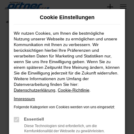
Zum
Hauptinhalt
Cookie Einstellungen
Startseite
Fahrzeugangebote
Fahrzeug-Showroom
springen
Wir nutzen Cookies, um Ihnen die bestmögliche
Nutzung unserer Webseite zu ermöglichen und unsere
Kommunikation mit Ihnen zu verbessern. Wir
Fehler: Network Error
berücksichtigen hierbei Ihre Präferenzen und
verarbeiten Daten für Marketing und Statistiken nur,
wenn Sie uns Ihre Einwilligung geben. Wenn Sie zu
Beim Laden ist ein Fehler aufgetreten.
einem späteren Zeitpunkt Ihre Meinung ändern, können
Hier sind ein paar Tipps, die dir helfen können:
Sie die Einwilligung jederzeit für die Zukunft widerrufen.
Weitere Informationen zum Umfang der
Überprüfe deine Firewall und deine
Datenverarbeitung finden Sie hier:
Internetverbindung.
Datenschutzerklärung
,
Cookie-Richtlinie
.
Laden andere Webseiten, zum Beispiel
Impressum
deine Suchmaschine?
Folgende Kategorien von Cookies werden von uns eingesetzt:
Prüfe deine Browsererweiterungen.
Essentiell
Manche Erweiterungen, wie Werbeblocker,
Diese Technologien sind erforderlich, um die
können das Laden bestimmter Seiten
Kernfunktionalität der Webseite zu gewährleisten.