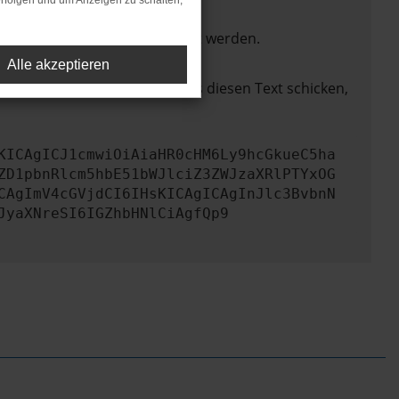
rfolgen und um Anzeigen zu schalten,
ktionen nicht mehr unterstützt werden.
Alle akzeptieren
lem zu beheben. Du kannst uns diesen Text schicken,
KICAgICJ1cmwiOiAiaHR0cHM6Ly9hcGkueC5ha
ZD1pbnRlcm5hbE51bWJlciZ3ZWJzaXRlPTYxOG
CAgImV4cGVjdCI6IHsKICAgICAgInJlc3BvbnN
JyaXNreSI6IGZhbHNlCiAgfQp9