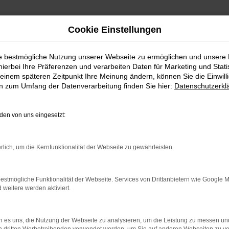
Cookie Einstellungen
ie bestmögliche Nutzung unserer Webseite zu ermöglichen und unsere
hierbei Ihre Präferenzen und verarbeiten Daten für Marketing und Stati
einem späteren Zeitpunkt Ihre Meinung ändern, können Sie die Einwillig
en zum Umfang der Datenverarbeitung finden Sie hier:
Datenschutzerkl
en von uns eingesetzt:
rbindung.
rlich, um die Kernfunktionalität der Webseite zu gewährleisten.
hmaschine?
das Laden bestimmter Seiten verhindern. Funktioniert die
estmögliche Funktionalität der Webseite. Services von Drittanbietern wie Google 
eitere werden aktiviert.
bleme zu beheben.
 es uns, die Nutzung der Webseite zu analysieren, um die Leistung zu messen u