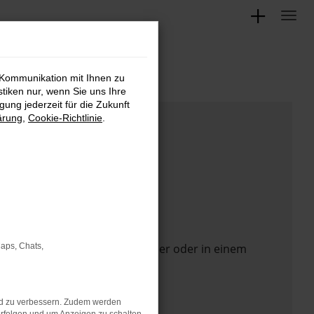
 Kommunikation mit Ihnen zu
stiken nur, wenn Sie uns Ihre
ung jederzeit für die Zukunft
ärung
,
Cookie-Richtlinie
.
 Seite in einem anderen Browser oder in einem
Maps, Chats,
nd zu verbessern. Zudem werden